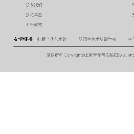
联系我们
沙龙年鉴
组织架构
友情链接：
虹桥当代艺术馆
双画室美术培训学校
中
版权所有 Coryright©上海青年写实绘画沙龙 http://www