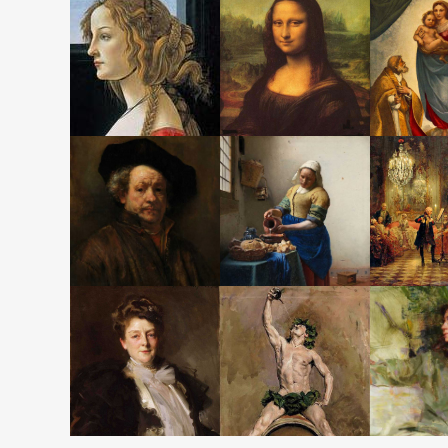
波
达
拉
提
伦
芬
维
裴
门
切
勃
萨
奇
米
梅
尔
采
理