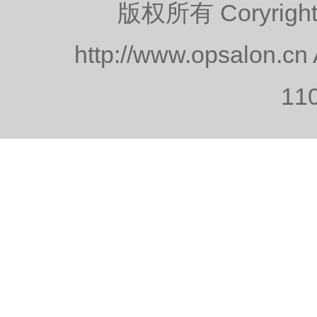
版权所有 Coryr
契
http://www.opsalon.cn
11
米
德