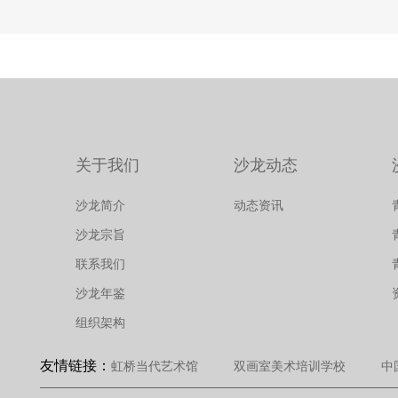
利
朗
金
尔
索
尔
查
关于我们
沙龙动态
特
尼
德
沙龙简介
动态资讯
沙龙宗旨
联系我们
沙龙年鉴
埃
斯
组织架构
友情链接：
虹桥当代艺术馆
双画室美术培训学校
中