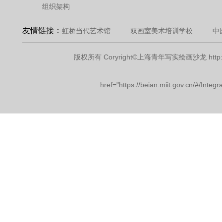
组织架构
友情链接：
虹桥当代艺术馆
双画室美术培训学校
中
版权所有 Coryright©上海青年写实绘画沙龙 http://www.ops
href="https://beian.miit.gov.cn/#/In